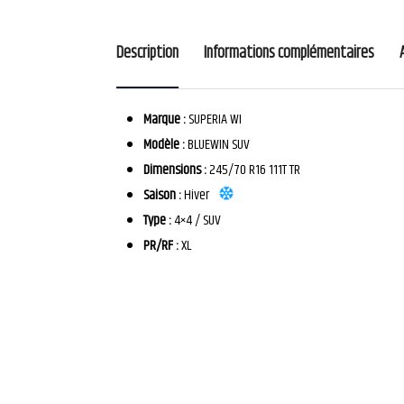
Description
Informations complémentaires
Marque :
SUPERIA WI
Modèle :
BLUEWIN SUV
Dimensions :
245/70 R16 111T TR
Saison :
Hiver
Type :
4×4 / SUV
PR/RF :
XL