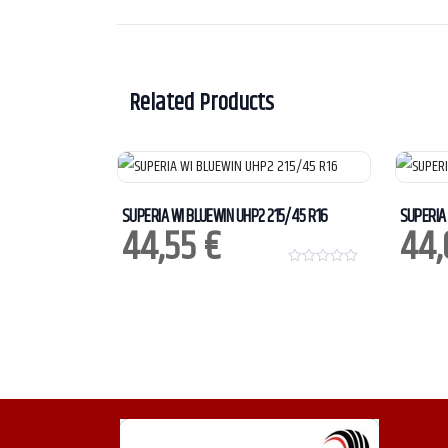
Related Products
SUPERIA WI BLUEWIN UHP2 215/45 R16
SUPERIA 
44,55
€
44
0
o
u
t
o
f
5