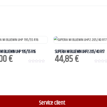
WI BLUEWIN UHP 195/55 R16
SUPERIA WI BLUEWIN UHP2 205/40 R17
,00
€
44,85
€
0
0
o
o
u
u
t
t
o
o
f
f
5
5
Service client