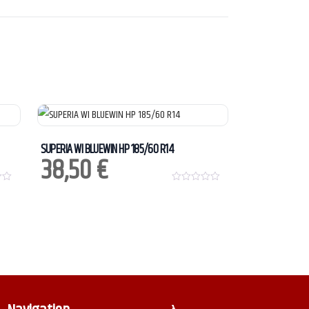
SUPERIA WI BLUEWIN HP 185/60 R14
38,50
€
0
o
u
t
o
f
5