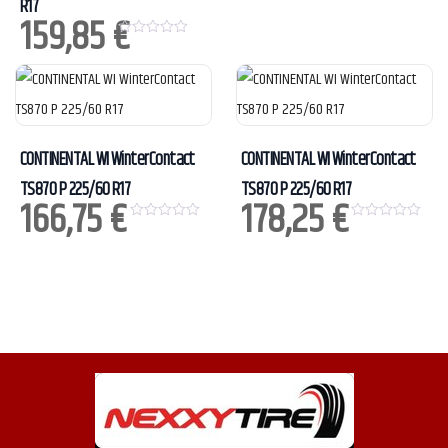
R17
u
159,85
€
t
o
0
f
o
5
u
t
o
f
5
CONTINENTAL WI WinterContact
CONTINENTAL WI WinterContact
TS870 P 225/60 R17
TS870 P 225/60 R17
166,75
€
178,25
€
0
0
o
o
u
u
t
t
o
o
f
f
5
5