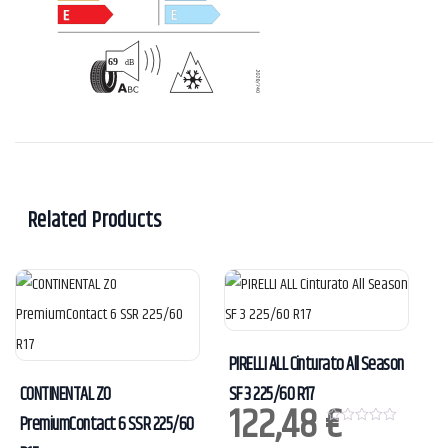
Related Products
PIRELLI ALL Cinturato All Season
CONTINENTAL ZO
SF 3 225/60 R17
122,48
€
PremiumContact 6 SSR 225/60
0
o