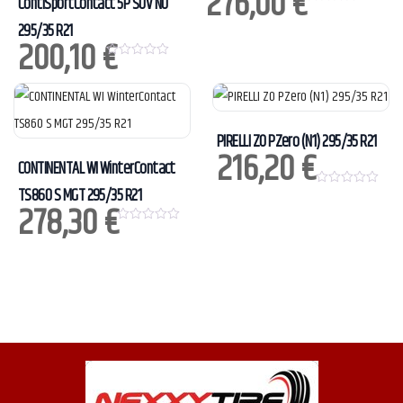
276,00
€
ContiSportContact 5P SUV N0
0
o
295/35 R21
u
200,10
€
t
o
0
f
o
5
u
t
o
f
5
PIRELLI ZO PZero (N1) 295/35 R21
216,20
€
CONTINENTAL WI WinterContact
TS860 S MGT 295/35 R21
0
278,30
€
o
u
t
0
o
o
f
u
5
t
o
f
5