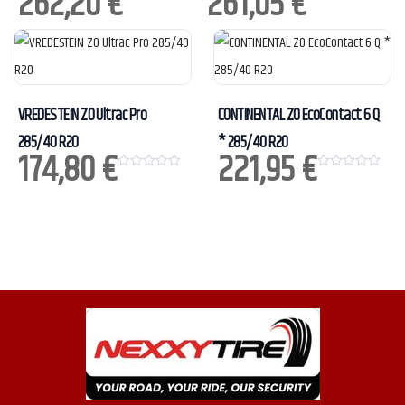
262,20
€
261,05
€
0
0
o
o
u
u
t
t
o
o
f
f
5
5
VREDESTEIN ZO Ultrac Pro
CONTINENTAL ZO EcoContact 6 Q
285/40 R20
* 285/40 R20
174,80
€
221,95
€
0
0
o
o
u
u
t
t
o
o
f
f
5
5