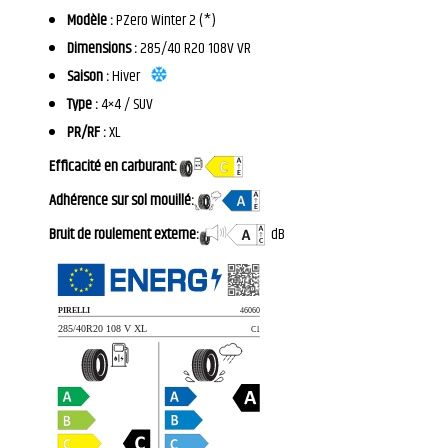
Modèle :
PZero Winter 2 (*)
Dimensions :
285/40 R20 108V VR
Saison :
Hiver
Type :
4×4 / SUV
PR/RF :
XL
Efficacité en carburant:
Adhérence sur sol mouillé:
Bruit de roulement externe:
dB