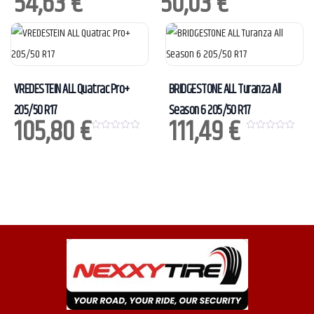
54,63
€
50,03
€
0
0
o
o
u
u
t
t
o
o
f
f
5
5
VREDESTEIN ALL Quatrac Pro+
BRIDGESTONE ALL Turanza All
205/50 R17
Season 6 205/50 R17
105,80
€
111,49
€
0
0
o
o
u
u
t
t
o
o
f
f
5
5