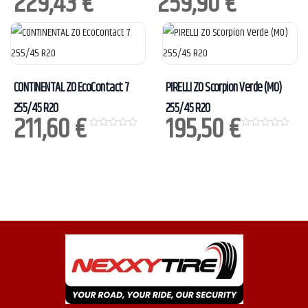
229,43
€
259,90
€
0
0
o
o
u
u
t
t
o
o
f
f
5
5
CONTINENTAL ZO EcoContact 7
PIRELLI ZO Scorpion Verde (MO)
255/45 R20
255/45 R20
211,60
€
195,50
€
0
0
o
o
u
u
t
t
o
o
f
f
5
5