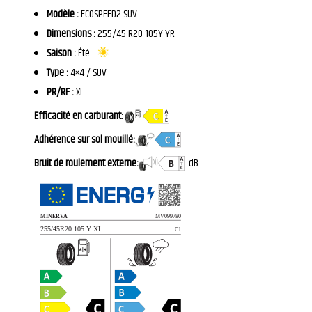
Modèle :
ECOSPEED2 SUV
Dimensions :
255/45 R20 105Y YR
Saison :
Été
Type :
4×4 / SUV
PR/RF :
XL
Efficacité en carburant:
Adhérence sur sol mouillé:
Bruit de roulement externe:
dB