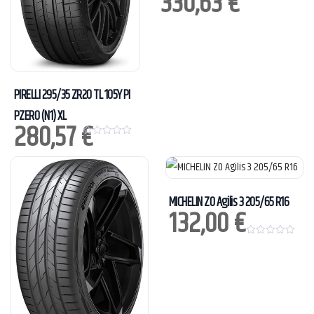
330,63
€
0
o
u
t
o
f
5
PIRELLI 295/35 ZR20 TL 105Y PI
PZERO (N1) XL
280,57
€
0
o
u
t
o
f
5
MICHELIN ZO Agilis 3 205/65 R16
132,00
€
0
o
u
t
o
f
5