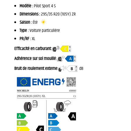
Modèle :
Pilot Sport 4 S
Dimensions :
295/35 R20 (105Y) ZR
Saison :
Été
Type :
Voiture particulière
PR/RF :
XL
Efficacité en carburant:
Adhérence sur sol mouillé:
Bruit de roulement externe:
dB