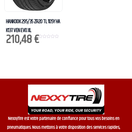
HANKOOK 295/35 ZR20 TL 105Y HA
K137 VEN EVO XL
210,48
€
0
o
u
t
o
f
5
NexxyTire est votre partenaire de confiance pour tous vos besoins en
pneumatiques. Nous mettons à votre disposition des services rapides,