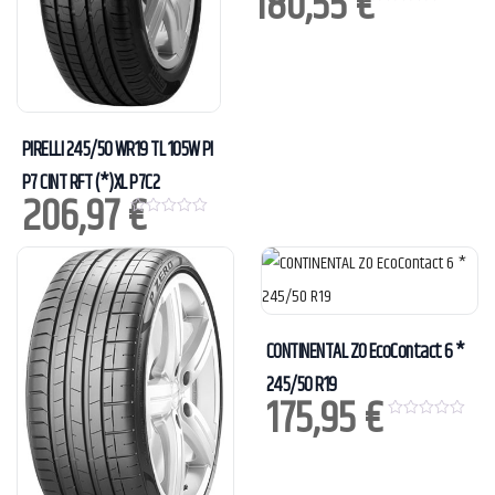
180,55
€
0
o
u
t
o
f
5
PIRELLI 245/50 WR19 TL 105W PI
P7 CINT RFT (*)XL P7C2
206,97
€
0
o
u
t
o
f
5
CONTINENTAL ZO EcoContact 6 *
245/50 R19
175,95
€
0
o
u
t
o
f