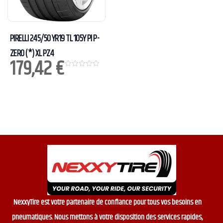
5
PIRELLI 245/50 YR19 TL 105Y PI P-
ZERO (*) XL PZ4
179,42
€
0
o
u
t
o
f
5
NexxyTire est votre partenaire de confiance pour tous vos besoins en
pneumatiques. Nous mettons à votre disposition des services rapides,