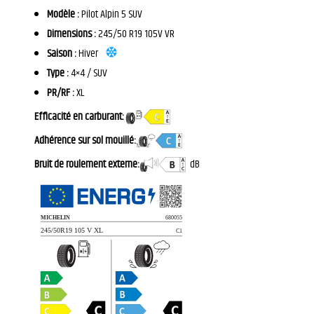
Modèle :
Pilot Alpin 5 SUV
Dimensions :
245/50 R19 105V VR
Saison :
Hiver
Type :
4×4 / SUV
PR/RF :
XL
Efficacité en carburant:
Adhérence sur sol mouillé:
Bruit de roulement externe:
dB