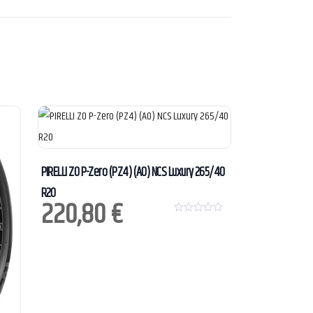
PIRELLI ZO P-Zero (PZ4) (AO) NCS Luxury 265/40
R20
220,80
€
0
o
u
t
o
f
5