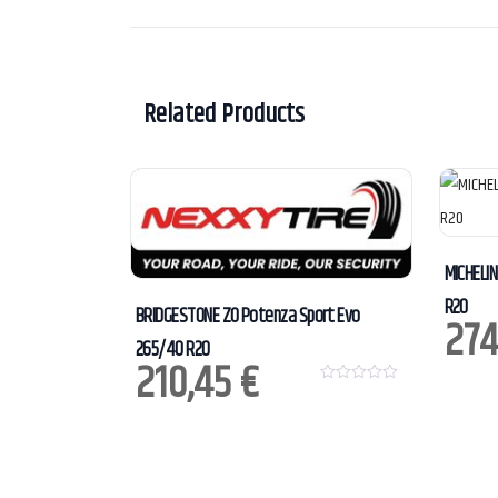
Related Products
MICHELIN
R20
BRIDGESTONE ZO Potenza Sport Evo
274
265/40 R20
210,45
€
0
o
u
t
o
f
5