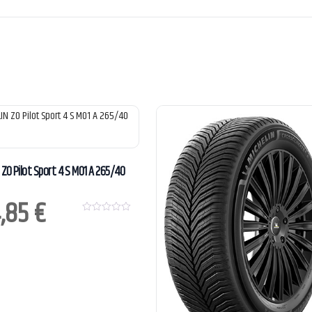
 ZO Pilot Sport 4 S MO1 A 265/40
,85
€
0
o
u
t
o
f
5