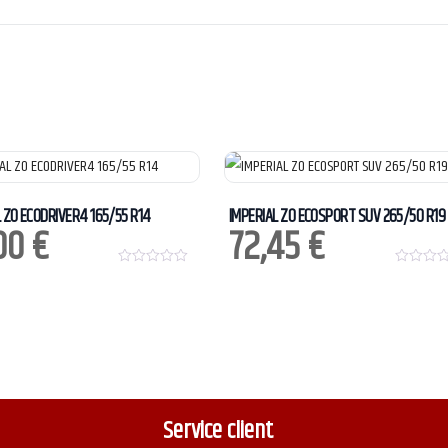
 ZO ECODRIVER4 165/55 R14
IMPERIAL ZO ECOSPORT SUV 265/50 R19
00
€
72,45
€
0
0
o
o
u
u
t
t
o
o
f
f
5
5
Service client