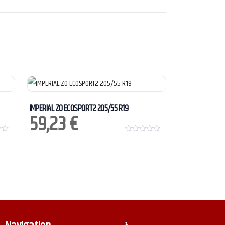
IMPERIAL ZO ECOSPORT2 205/55 R19
59,23
€
0
o
u
t
o
f
5