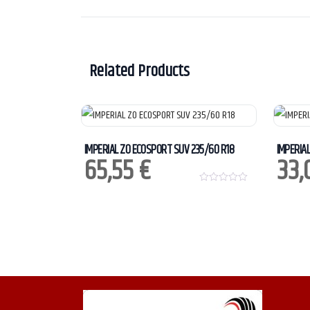
Related Products
IMPERIAL ZO ECOSPORT SUV 235/60 R18
IMPERIAL
65,55
€
33,
0
o
u
t
o
f
5