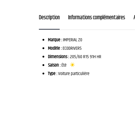
Description
Informations complémentaires
Marque :
IMPERIAL ZO
Modèle :
ECODRIVER5
Dimensions :
205/60 R15 91H HR
Saison :
Été
Type :
Voiture particulière