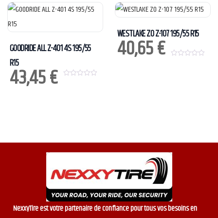
u
u
t
t
o
o
f
f
5
5
WESTLAKE ZO Z-107 195/55 R15
40,65
€
GOODRIDE ALL Z-401 4S 195/55
R15
0
43,45
€
o
u
t
0
o
o
f
u
5
t
o
f
5
NexxyTire est votre partenaire de confiance pour tous vos besoins en