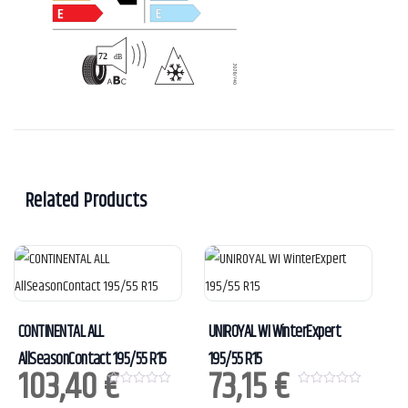
Related Products
CONTINENTAL ALL
UNIROYAL WI WinterExpert
AllSeasonContact 195/55 R15
195/55 R15
103,40
€
73,15
€
0
0
o
o