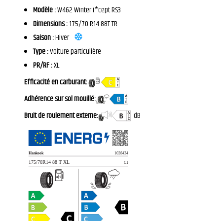
Modèle :
W462 Winter i*cept RS3
Dimensions :
175/70 R14 88T TR
Saison :
Hiver
Type :
Voiture particulière
PR/RF :
XL
Efficacité en carburant:
Adhérence sur sol mouillé:
Bruit de roulement externe:
dB