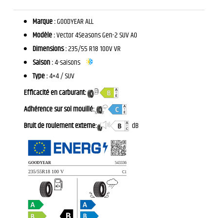
Marque :
GOODYEAR ALL
Modèle :
Vector 4Seasons Gen-2 SUV AO
Dimensions :
235/55 R18 100V VR
Saison :
4-saisons
Type :
4×4 / SUV
Efficacité en carburant:
Adhérence sur sol mouillé:
Bruit de roulement externe:
dB