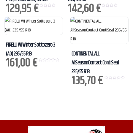
129,95
€
142,60
€
0
0
o
o
u
u
t
t
o
o
f
f
5
5
PIRELLI WI Winter Sottozero 3
(AO) 235/55 R18
CONTINENTAL ALL
161,00
€
AllSeasonContact ContiSeal
0
o
235/55 R18
u
135,70
€
t
o
f
0
5
o
u
t
o
f
5