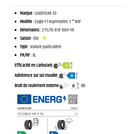
Marque :
GOODYEAR ZO
Modèle :
Eagle F1 Asymmetric 3 * ROF
Dimensions :
275/35 R19 100Y YR
Saison :
Été
Type :
Voiture particulière
PR/RF :
XL
Efficacité en carburant:
Adhérence sur sol mouillé:
Bruit de roulement externe:
dB