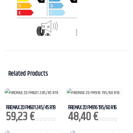
Related Products
FIREMAX ZO FM601 245/45 R19
FIREMAX ZO FM916 195/60 R16
59,23
€
48,40
€
0
0
o
o
u
u