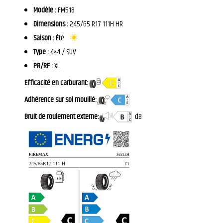
Modèle :
FM518
Dimensions :
245/65 R17 111H HR
Saison :
Été
Type :
4×4 / SUV
PR/RF :
XL
Efficacité en carburant:
Adhérence sur sol mouillé:
Bruit de roulement externe:
dB