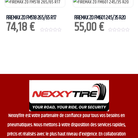
t
t
o
o
f
f
5
5
FIREMAX ZO FM518 265/65 R17
FIREMAX ZO FM601 245/35 R20
74,18
€
55,00
€
0
0
o
o
u
u
t
t
o
o
f
f
5
5
NexxyTire est votre partenaire de confiance pour tous vos besoins en
pneumatiques. Nous mettons à votre disposition des services rapides,
précis et réalisés avec le plus haut niveau d’exigence. En collaboration