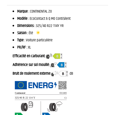
Marque :
CONTINENTAL ZO
Modèle :
EcoContact 6 Q MO ContiSilent
Dimensions :
325/40 R22 114Y YR
Saison :
Été
Type :
Voiture particulière
PR/RF :
XL
Efficacité en carburant:
Adhérence sur sol mouillé:
Bruit de roulement externe:
dB