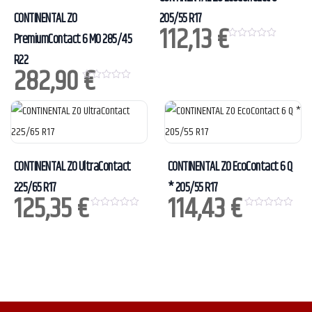
CONTINENTAL ZO
205/55 R17
112,13
€
PremiumContact 6 MO 285/45
0
o
R22
u
282,90
€
t
o
0
f
o
5
u
t
o
f
5
CONTINENTAL ZO UltraContact
CONTINENTAL ZO EcoContact 6 Q
225/65 R17
* 205/55 R17
125,35
€
114,43
€
0
0
o
o
u
u
t
t
o
o
f
f
5
5