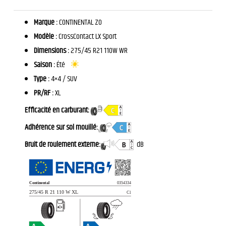
Marque :
CONTINENTAL ZO
Modèle :
CrossContact LX Sport
Dimensions :
275/45 R21 110W WR
Saison :
Été
Type :
4×4 / SUV
PR/RF :
XL
Efficacité en carburant:
Adhérence sur sol mouillé:
Bruit de roulement externe:
dB