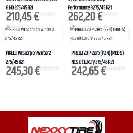
6 MO 275/45 R21
Performance 3 275/45 R21
210,45
€
262,20
€
0
0
o
o
u
u
t
t
o
o
f
f
5
5
PIRELLI WI Scorpion Winter 2
PIRELLI ZO P-Zero (PZ4) (MOE-S)
275/45 R21
NCS Elt Luxury 275/45 R21
245,30
€
242,65
€
0
0
o
o
u
u
t
t
o
o
f
f
5
5