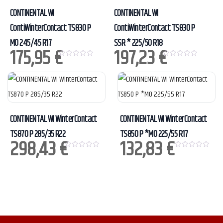
CONTINENTAL WI
CONTINENTAL WI
ContiWinterContact TS830 P
ContiWinterContact TS830 P
MO 245/45 R17
SSR * 225/50 R18
175,95
€
197,23
€
0
0
o
o
u
u
t
t
o
o
f
f
5
5
CONTINENTAL WI WinterContact
CONTINENTAL WI WinterContact
TS870 P 285/35 R22
TS850 P *MO 225/55 R17
298,43
€
132,83
€
0
0
o
o
u
u
t
t
o
o
f
f
5
5