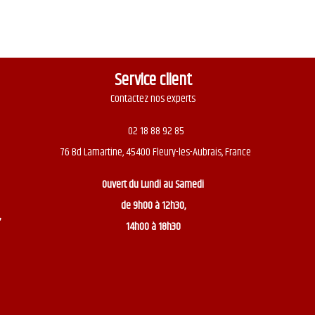
o
f
5
Service client
Contactez nos experts
02 18 88 92 85
76 Bd Lamartine, 45400 Fleury-les-Aubrais, France
Ouvert du
Lundi au Samedi
de 9h00 à 12h30,
,
14h00 à 18h30