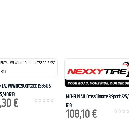
NTAL WI WinterContact TS860 S
25/40 R18
MICHELIN ALL CrossClimate 3 Sport 225
,30
€
R18
0
108,10
€
o
u
t
0
o
o
f
u
5
t