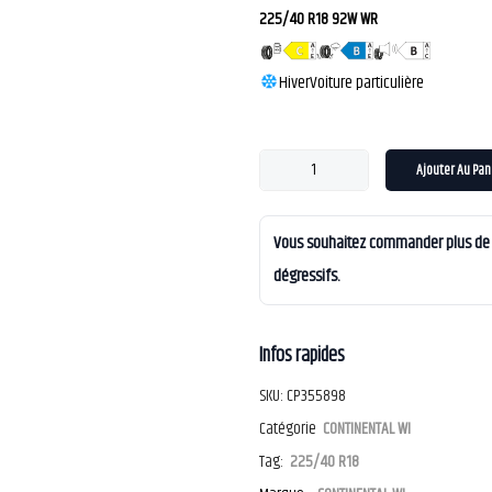
225/40 R18 92W WR
Hiver
Voiture particulière
Ajouter Au Pan
Vous souhaitez commander plus de 4
dégressifs.
Infos rapides
SKU:
CP355898
Catégorie
CONTINENTAL WI
Tag:
225/40 R18