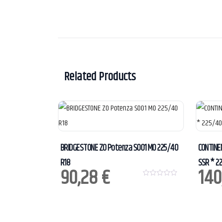
Related Products
BRIDGESTONE ZO Potenza S001 MO 225/40
CONTINE
R18
SSR * 2
90,28
€
140
0
o
u
t
o
f
5