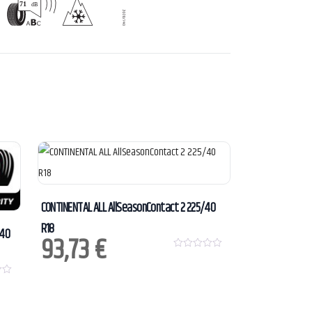
CONTINENTAL ALL AllSeasonContact 2 225/40
R18
/40
93,73
€
0
o
u
t
o
f
5