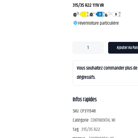
315/35 R22 111V VR
Hiver
Voiture particulière
Ajouter Au Pan
Vous souhaitez commander plus de 4
dégressifs.
Infos rapides
SKU:
CP311948
Catégorie
CONTINENTAL WI
Tag:
315/35 R22