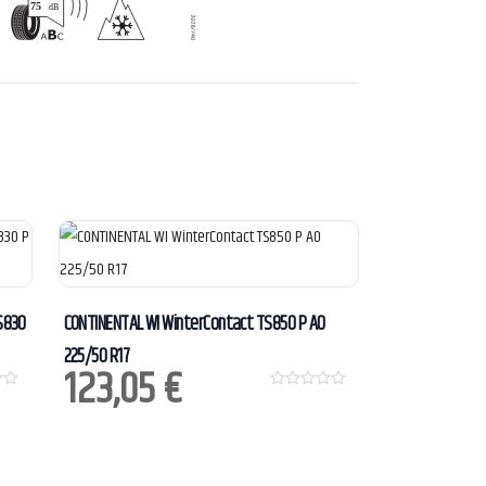
S830
CONTINENTAL WI WinterContact TS850 P AO
225/50 R17
123,05
€
0
o
u
t
o
f
5