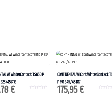
NTAL WI WinterContact TS850 P
CONTINENTAL WI ContiWinterContact T
 225/45 R18
P MO 245/45 R17
,78
€
175,95
€
0
0
o
o
u
u
t
t
o
o
f
f
5
5