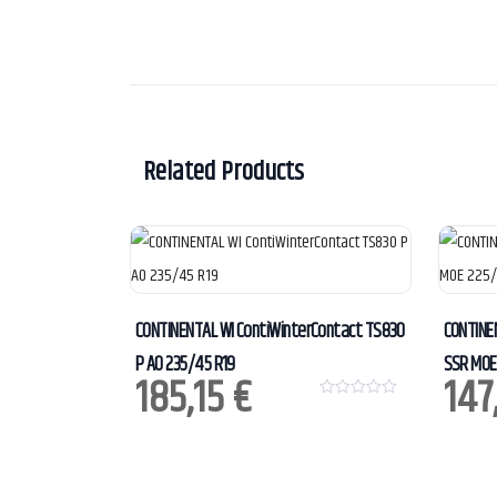
Related Products
CONTINENTAL WI ContiWinterContact TS830
CONTINE
P AO 235/45 R19
SSR MOE
185,15
€
147
0
o
u
t
o
f
5