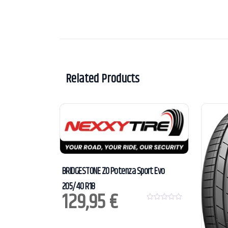
Related Products
BRIDGESTONE ZO Potenza Sport Evo
205/40 R18
129,95
€
0
o
u
t