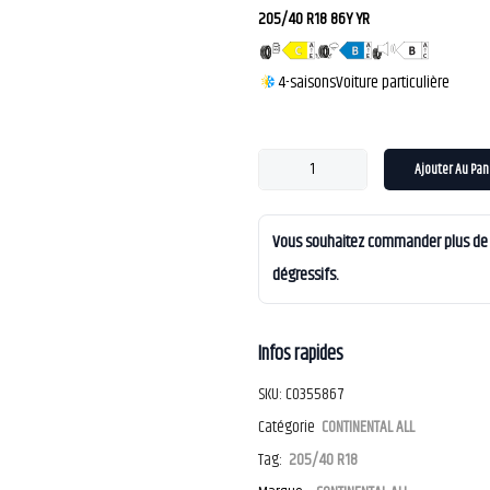
205/40 R18 86Y YR
4-saisons
Voiture particulière
Ajouter Au Pan
Vous souhaitez commander plus de 4
dégressifs.
Infos rapides
SKU:
CO355867
Catégorie
CONTINENTAL ALL
Tag:
205/40 R18