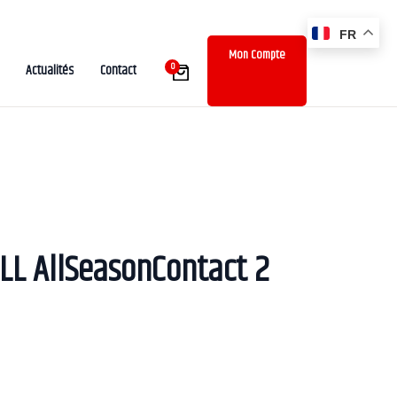
FR
Mon Compte
0
Actualités
Contact
LL AllSeasonContact 2