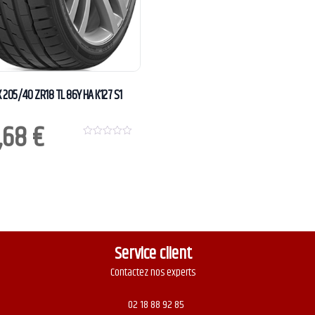
205/40 ZR18 TL 86Y HA K127 S1
,68
€
0
o
u
t
o
f
5
Service client
Contactez nos experts
02 18 88 92 85