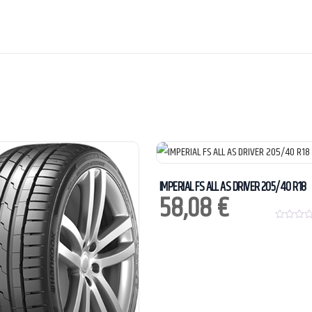
IMPERIAL FS ALL AS DRIVER 205/40 R18
58,08
€
0
o
u
t
o
f
5