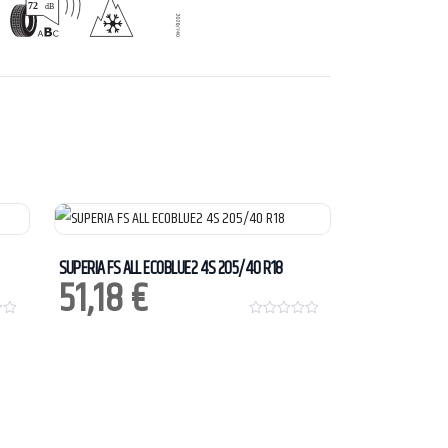
SUPERIA FS ALL ECOBLUE2 4S 205/40 R18
51,18
€
0
o
u
t
o
f
5