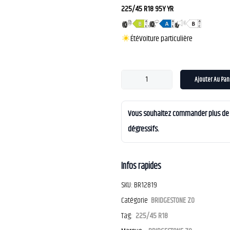
225/45 R18 95Y YR
Été
Voiture particulière
Ajouter Au Pan
Vous souhaitez commander plus de 4
dégressifs.
Infos rapides
SKU:
BR12819
Catégorie
BRIDGESTONE ZO
Tag:
225/45 R18