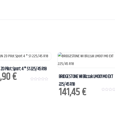
 ZO Pilot Sport 4 * S1 225/45 R18
,90
€
BRIDGESTONE WI Blizzak LM001 MO EXT
225/45 R18
0
141,45
€
o
u
t
0
o
o
f
u
5
t
o
f
5