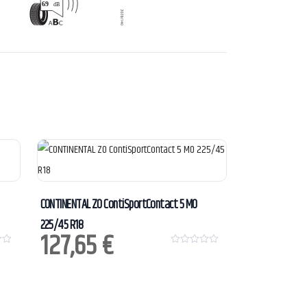
CONTINENTAL ZO ContiSportContact 5 MO
225/45 R18
127,65
€
0
o
u
t
o
f
5