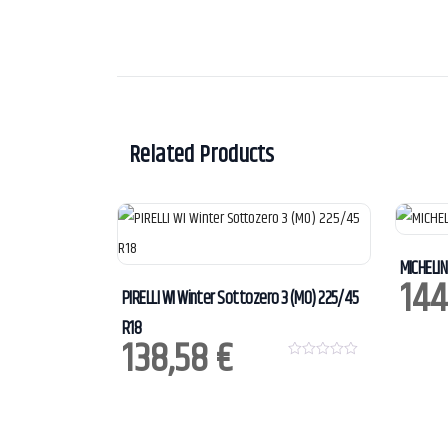
Related Products
MICHELIN
144
PIRELLI WI Winter Sottozero 3 (MO) 225/45
R18
138,58
€
0
o
u
t
o
f
5