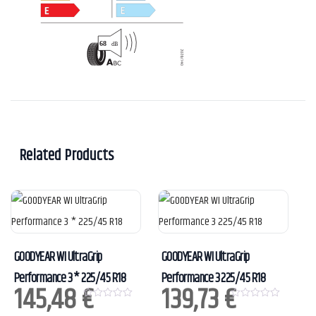
Related Products
GOODYEAR WI UltraGrip
GOODYEAR WI UltraGrip
Performance 3 * 225/45 R18
Performance 3 225/45 R18
145,48
€
139,73
€
0
0
o
o