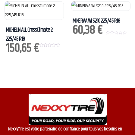
u
u
t
t
o
o
f
f
5
5
MINERVA WI S210 225/45 R18
60,38
€
MICHELIN ALL CrossClimate 2
225/45 R18
0
150,65
€
o
u
t
0
o
o
f
u
5
t
o
f
5
NexxyTire est votre partenaire de confiance pour tous vos besoins en