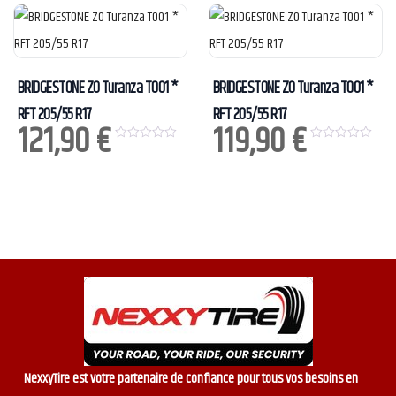
u
u
t
t
o
o
f
f
5
5
BRIDGESTONE ZO Turanza T001 *
BRIDGESTONE ZO Turanza T001 *
RFT 205/55 R17
RFT 205/55 R17
121,90
€
119,90
€
0
0
o
o
u
u
t
t
o
o
f
f
5
5
NexxyTire est votre partenaire de confiance pour tous vos besoins en