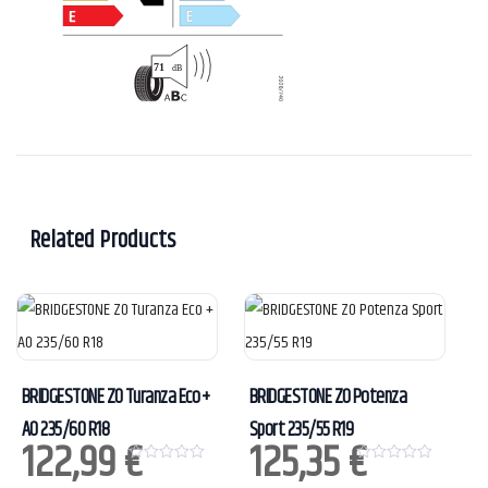
Related Products
BRIDGESTONE ZO Turanza Eco +
BRIDGESTONE ZO Potenza
AO 235/60 R18
Sport 235/55 R19
122,99
€
125,35
€
0
0
o
o